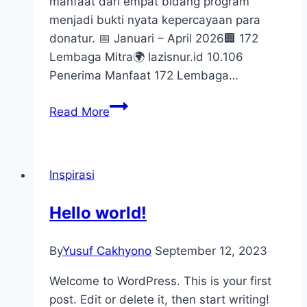
manfaat dari empat bidang program
menjadi bukti nyata kepercayaan para
donatur. 📅 Januari – April 2026🏢 172
Lembaga Mitra🌍 lazisnur.id 10.106
Penerima Manfaat 172 Lembaga…
10.106
Read More
Jiwa
Merasakan
Manfaatdi
Inspirasi
Kuartal
Pertama
Hello world!
2026
By
Yusuf Cakhyono
September 12, 2023
Welcome to WordPress. This is your first
post. Edit or delete it, then start writing!