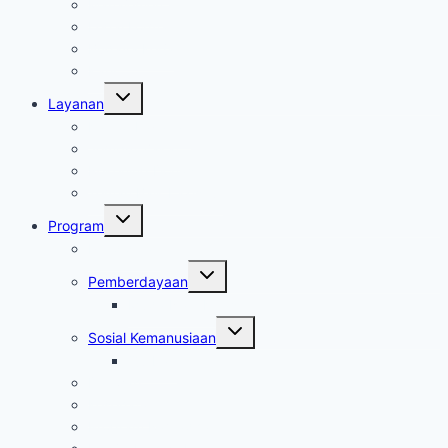
Manajemen
Legal Formal
Budaya Kerja
Karir
Toggle
Layanan
child
menu
Kantor Layanan
Jemput Zakat
Rekening Donasi
Teman Baik Lazisnur
Toggle
Program
child
menu
Pendidikan
Toggle
Pemberdayaan
child
menu
Muda Naik Kelas
Toggle
Sosial Kemanusiaan
child
menu
Qurban
Dakwah
Kesehatan
Program Ramadhan