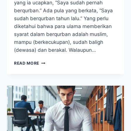
yang ia ucapkan, “Saya sudah pernah
berqurban.” Ada pula yang berkata, “Saya
sudah berqurban tahun lalu.” Yang perlu
diketahui bahwa para ulama memberikan
syarat dalam berqurban adalah muslim,
mampu (berkecukupan), sudah baligh
(dewasa) dan berakal. Walaupun…
IBADAH
READ MORE
QURBAN
TIAP
TAHUN
ATAU
CUKUP
SEKALI
SEUMUR
HIDUP