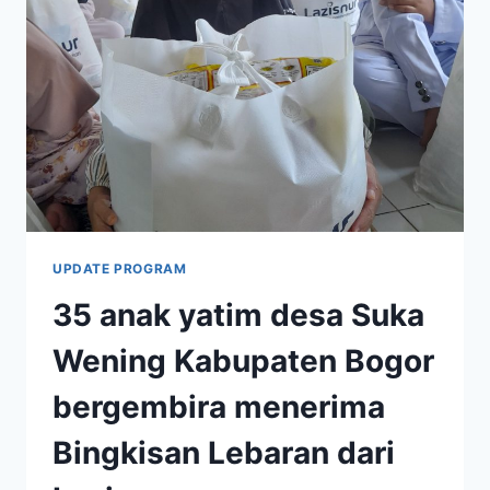
200
PAKET
BINGKISAN
LEBARAN
UNTUK
GURU
UPDATE PROGRAM
35 anak yatim desa Suka
Wening Kabupaten Bogor
bergembira menerima
Bingkisan Lebaran dari