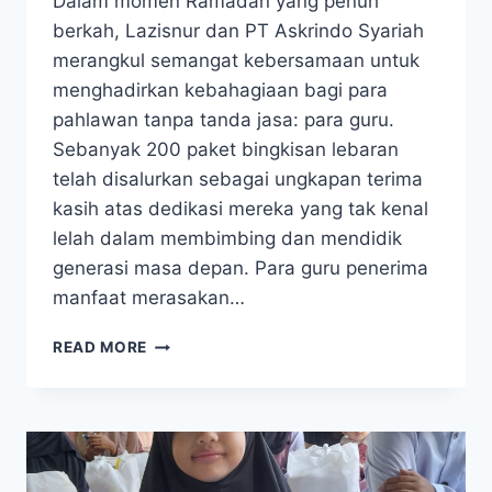
Dalam momen Ramadan yang penuh
berkah, Lazisnur dan PT Askrindo Syariah
merangkul semangat kebersamaan untuk
menghadirkan kebahagiaan bagi para
pahlawan tanpa tanda jasa: para guru.
Sebanyak 200 paket bingkisan lebaran
telah disalurkan sebagai ungkapan terima
kasih atas dedikasi mereka yang tak kenal
lelah dalam membimbing dan mendidik
generasi masa depan. Para guru penerima
manfaat merasakan…
LAZISNUR
READ MORE
BERKOLABORASI
DENGAN
PT
ASKRINDO
SYARIAH
MENYALURKAN