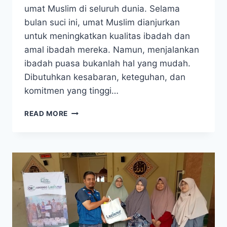
umat Muslim di seluruh dunia. Selama
bulan suci ini, umat Muslim dianjurkan
untuk meningkatkan kualitas ibadah dan
amal ibadah mereka. Namun, menjalankan
ibadah puasa bukanlah hal yang mudah.
Dibutuhkan kesabaran, keteguhan, dan
komitmen yang tinggi…
4
READ MORE
CIRI
ORANG
YANG
SUKSES
MENJALANKAN
IBADAH
PUASA
RAMADHAN