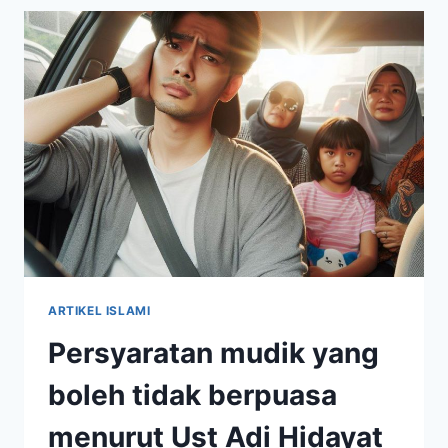
SUKA
WENING
KABUPATEN
BOGOR
BERGEMBIRA
MENERIMA
BINGKISAN
LEBARAN
DARI
LAZISNUR
ARTIKEL ISLAMI
Persyaratan mudik yang
boleh tidak berpuasa
menurut Ust Adi Hidayat