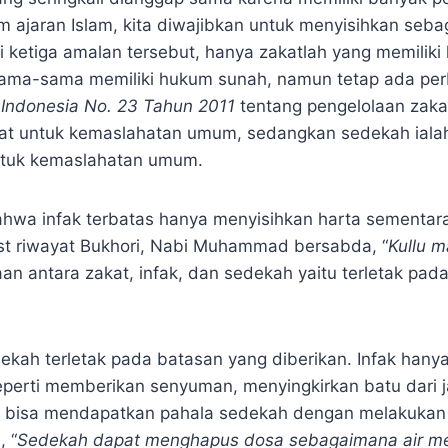
ajaran Islam, kita diwajibkan untuk menyisihkan sebagi
i ketiga amalan tersebut, hanya zakatlah yang memilik
ama-sama memiliki hukum sunah, namun tetap ada perb
Indonesia No. 23 Tahun 2011
tentang pengelolaan zakat
kat untuk kemaslahatan umum, sedangkan sedekah ialah
untuk kemaslahatan umum.
bahwa infak terbatas hanya menyisihkan harta sementar
dist riwayat Bukhori, Nabi Muhammad bersabda, “
Kullu m
aan antara zakat, infak, dan sedekah yaitu terletak p
ah terletak pada batasan yang diberikan. Infak hanya
perti memberikan senyuman, menyingkirkan batu dari j
m bisa mendapatkan pahala sedekah dengan melakukan k
, “
Sedekah dapat menghapus dosa sebagaimana air m