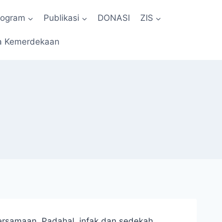
rogram
Publikasi
DONASI
ZIS
a Kemerdekaan
ersamaan. Padahal, infak dan sedekah