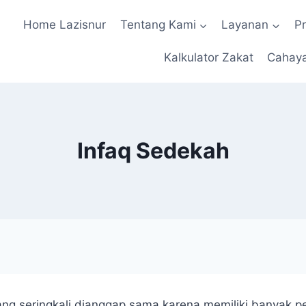
Home Lazisnur
Tentang Kami
Layanan
P
Kalkulator Zakat
Cahay
Infaq Sedekah
ng seringkali dianggap sama karena memiliki banyak p