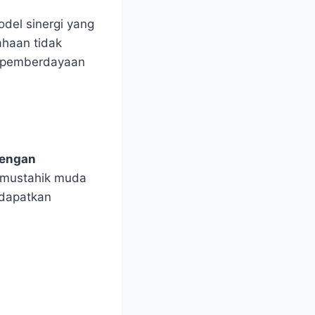
odel sinergi yang
ahaan tidak
a pemberdayaan
dengan
 mustahik muda
dapatkan