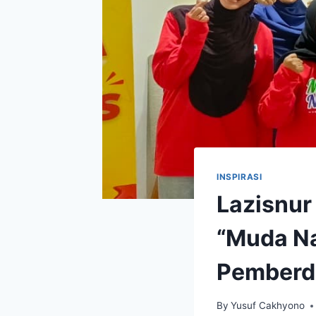
INSPIRASI
Lazisnur
“Muda Na
Pemberd
By
Yusuf Cakhyono