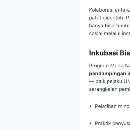
Kolaborasi antar
patut dicontoh. 
hanya bisa tumbu
sosial melalui in
Inkubasi Bi
Program Muda Na
pendampingan in
— baik pelaku 
serangkaian pemb
• Pelatihan minds
• Praktik penyu