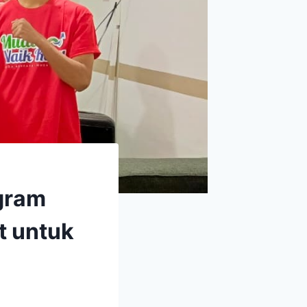
gram
t untuk