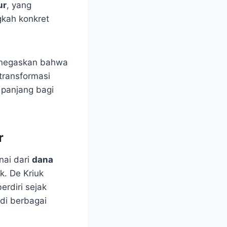
ur
, yang
kah konkret
enegaskan bahwa
transformasi
 panjang bagi
r
ai dari
dana
. De Kriuk
erdiri sejak
di berbagai