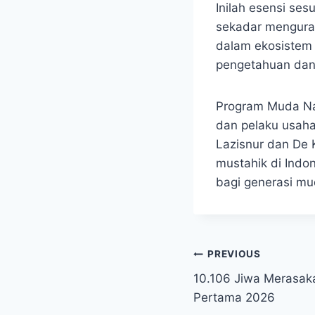
Inilah esensi se
sekadar menguran
dalam ekosistem 
pengetahuan dan
Program Muda Nai
dan pelaku usaha
Lazisnur dan De
mustahik di Indon
bagi generasi mud
Post
PREVIOUS
10.106 Jiwa Merasak
navigation
Pertama 2026