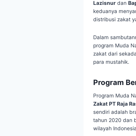
Lazisnur
dan
Ba
keduanya menyam
distribusi zakat
Dalam sambutann
program Muda Na
zakat dari sekada
para mustahik.
Program Ber
Program Muda Na
Zakat PT Raja Ra
sendiri adalah br
tahun 2020 dan b
wilayah Indonesia