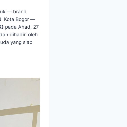
iuk — brand
di Kota Bogor —
K)
pada Ahad, 27
dan dihadiri oleh
muda yang siap