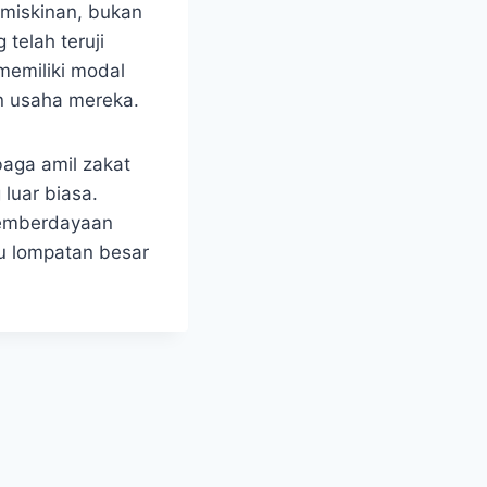
emiskinan, bukan
telah teruji
memiliki modal
n usaha mereka.
baga amil zakat
luar biasa.
pemberdayaan
tu lompatan besar