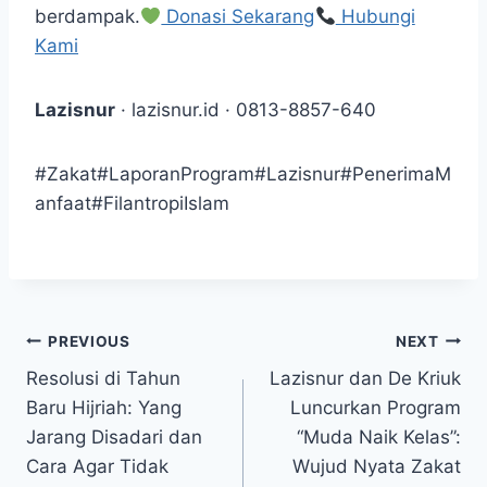
berdampak.
Donasi Sekarang
Hubungi
Kami
Lazisnur
· lazisnur.id · 0813-8857-640
#Zakat#LaporanProgram#Lazisnur#PenerimaM
anfaat#FilantropiIslam
Post
PREVIOUS
NEXT
Resolusi di Tahun
Lazisnur dan De Kriuk
navigation
Baru Hijriah: Yang
Luncurkan Program
Jarang Disadari dan
“Muda Naik Kelas”:
Cara Agar Tidak
Wujud Nyata Zakat