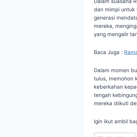
Dalam suasana R
dan mimpi untuk 
generasi mendata
mereka, menginga
yang mengalir ta
Baca Juga :
Rama
Dalam momen bul
tulus, memohon 
keberkahan kepad
tengah kebingung
mereka diikuti d
Igin ikut ambil 
Post