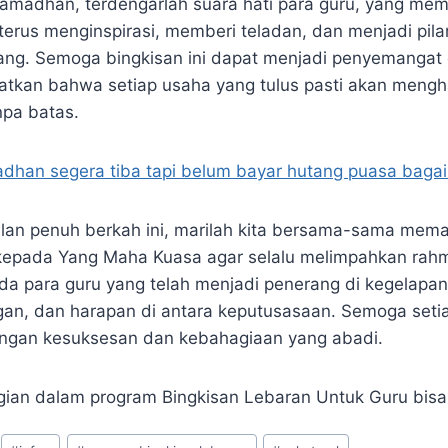
amadhan, terdengarlah suara hati para guru, yang m
terus menginspirasi, memberi teladan, dan menjadi pila
ng. Semoga bingkisan ini dapat menjadi penyemangat d
tkan bahwa setiap usaha yang tulus pasti akan mengh
npa batas.
dhan segera tiba tapi belum bayar hutang puasa baga
an penuh berkah ini, marilah kita bersama-sama mema
kepada Yang Maha Kuasa agar selalu melimpahkan rah
a para guru yang telah menjadi penerang di kegelapa
an, dan harapan di antara keputusasaan. Semoga seti
engan kesuksesan dan kebahagiaan yang abadi.
bagian dalam program Bingkisan Lebaran Untuk Guru bis