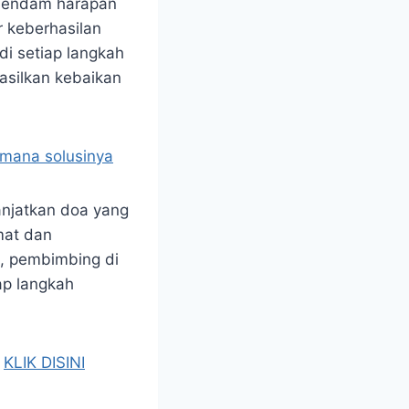
emendam harapan
r keberhasilan
i setiap langkah
asilkan kebaikan
imana solusinya
njatkan doa yang
mat dan
n, pembimbing di
ap langkah
a
KLIK DISINI