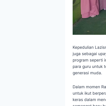
Kepedulian Lazis
juga sebagai upa
program seperti 
para guru untuk 
generasi muda.
Dalam momen Ram
untuk ikut berpe
keras dalam menc
semangat baru b