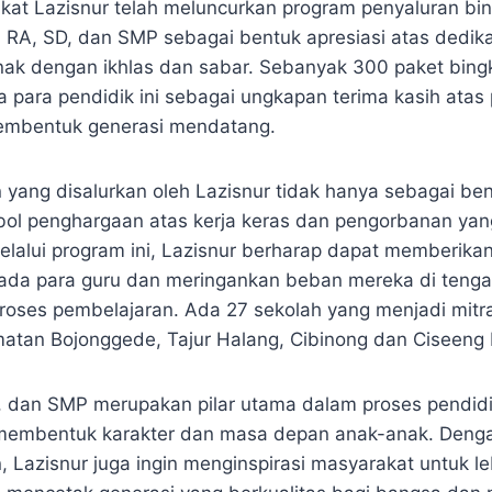
at Lazisnur telah meluncurkan program penyaluran bin
 RA, SD, dan SMP sebagai bentuk apresiasi atas dedik
ak dengan ikhlas dan sabar. Sebanyak 300 paket bing
a para pendidik ini sebagai ungkapan terima kasih atas
mbentuk generasi mendatang.
 yang disalurkan oleh Lazisnur tidak hanya sebagai bent
bol penghargaan atas kerja keras dan pengorbanan yang
elalui program ini, Lazisnur berharap dapat memberikan
ada para guru dan meringankan beban mereka di tenga
roses pembelajaran. Ada 27 sekolah yang menjadi mitr
matan Bojonggede, Tajur Halang, Cibinong dan Ciseeng
, dan SMP merupakan pilar utama dalam proses pendid
membentuk karakter dan masa depan anak-anak. Deng
, Lazisnur juga ingin menginspirasi masyarakat untuk l