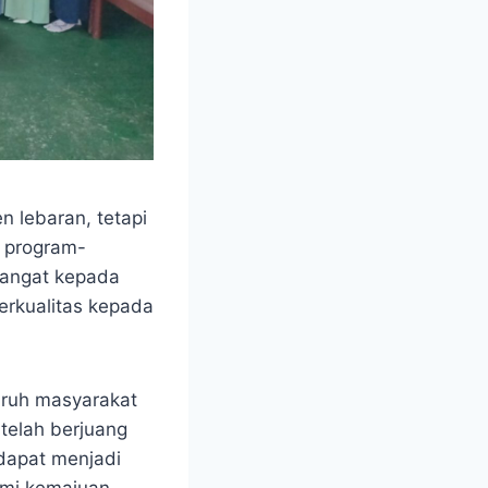
 lebaran, tetapi
i program-
mangat kepada
erkualitas kepada
uruh masyarakat
telah berjuang
dapat menjadi
emi kemajuan