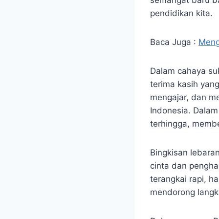
pendidikan kita.
Baca Juga :
Meng
Dalam cahaya suk
terima kasih yan
mengajar, dan me
Indonesia. Dalam 
terhingga, memben
Bingkisan lebara
cinta dan penghar
terangkai rapi, h
mendorong langka