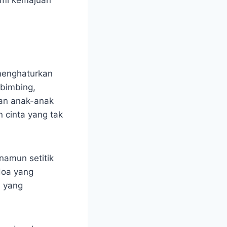
menghaturkan
mbimbing,
kan anak-anak
n cinta yang tak
namun setitik
doa yang
n yang