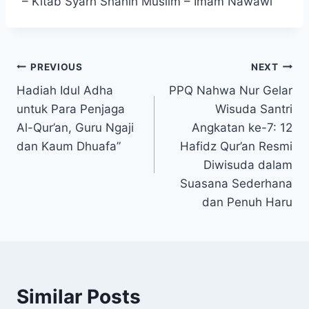
– Kitab Syarh Shahih Muslim – Imam Nawawi
Post
PREVIOUS
NEXT
Hadiah Idul Adha
PPQ Nahwa Nur Gelar
navigation
untuk Para Penjaga
Wisuda Santri
Al-Qur’an, Guru Ngaji
Angkatan ke-7: 12
dan Kaum Dhuafa”
Hafidz Qur’an Resmi
Diwisuda dalam
Suasana Sederhana
dan Penuh Haru
Similar Posts