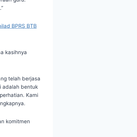
.”
milad BPRS BTB
ma kasihnya
ng telah berjasa
i adalah bentuk
 perhatian. Kami
ungkapnya.
kan komitmen