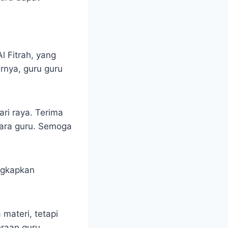
l Fitrah, yang
rnya, guru guru
ri raya. Terima
para guru. Semoga
ungkapkan
 materi, tetapi
raan guru.