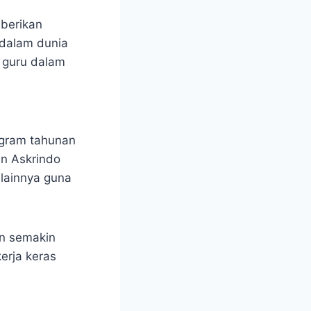
mberikan
 dalam dunia
 guru dalam
ogram tahunan
an Askrindo
lainnya guna
an semakin
erja keras