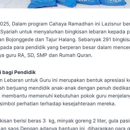
2025, Dalam program Cahaya Ramadhan ini Lazisnur ber
Syariah untuk menyalurkan bingkisan lebaran kepada p
n Bojonggede dan Tajur Halang. Sebanyak 291 bingkisa
kepada para pendidik yang berperan besar dalam mence
ya guru RA, SD, SMP dan Rumah Quran.
 bagi Pendidik
n Lebaran untuk Guru ini merupakan bentuk apresiasi 
lah berjuang mendidik anak-anak dengan penuh dedikasi
t membantu memenuhi kebutuhan pokok guru menjelang 
i simbol perhatian terhadap kesejahteraan mereka.
isan berisi beras 3 kg, minyak goreng 2 liter, gula pasir 
 dan saos.Dengan adanya bantuan ini, diharapkan para 