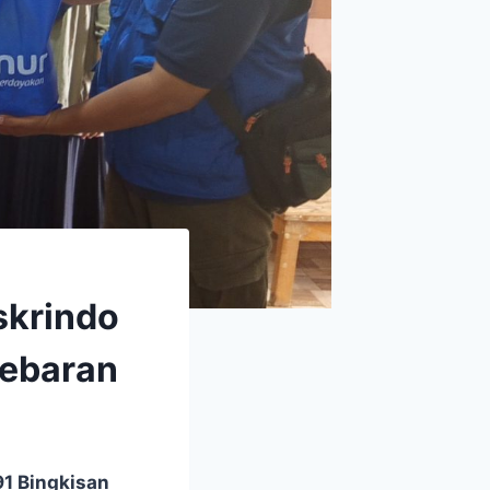
skrindo
Lebaran
91 Bingkisan