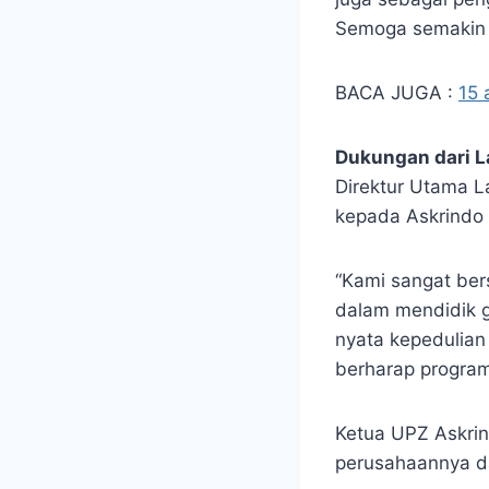
Semoga semakin b
BACA JUGA :
15 
Dukungan dari L
Direktur Utama L
kepada Askrindo 
“Kami sangat ber
dalam mendidik g
nyata kepedulian
berharap program
Ketua UPZ Askrin
perusahaannya da