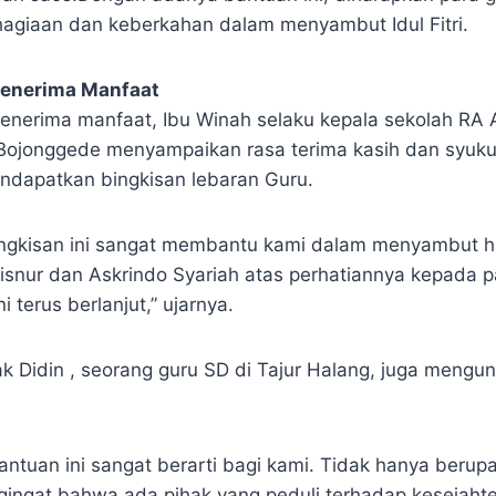
giaan dan keberkahan dalam menyambut Idul Fitri.
Penerima Manfaat
penerima manfaat, Ibu Winah selaku kepala sekolah RA A
Bojonggede menyampaikan rasa terima kasih dan syuku
ndapatkan bingkisan lebaran Guru.
bingkisan ini sangat membantu kami dalam menyambut ha
isnur dan Askrindo Syariah atas perhatiannya kepada 
i terus berlanjut,” ujarnya.
ak Didin , seorang guru SD di Tajur Halang, juga meng
antuan ini sangat berarti bagi kami. Tidak hanya berupa
gingat bahwa ada pihak yang peduli terhadap kesejahte