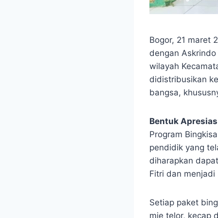
Bogor, 21 maret 
dengan Askrindo 
wilayah Kecamata
didistribusikan 
bangsa, khususn
Bentuk Apresiasi
Program Bingkisa
pendidik yang te
diharapkan dapa
Fitri dan menjad
Setiap paket bingk
mie telor, kecap