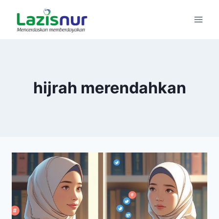
Skip
to
content
hijrah merendahkan